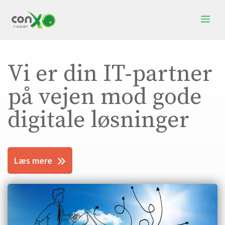
Hop
Me
til
indhold
Vi er din IT-partner
på vejen mod gode
digitale løsninger
Læs mere