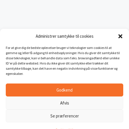
Administrer samtykke til cookies
For at give dig de bedste oplevelser bruger vi teknologier som cookies til at
gemme og/eller få adgang til enhedsoplysninger. Hvis du giver dit samtykke til
disse teknologier, kan vi behandle data som f.eks. browsingadfærd eller unikke
ID'er på dette websted. Hvis du ikke giver dit samtykke eller trækker dit
samtykke tilbage, kan det have en negativ indvirkning på visse funktioner og
egenskaber.
Godkend
Afvis
Se præferencer
–
© 2026 conXO ApS